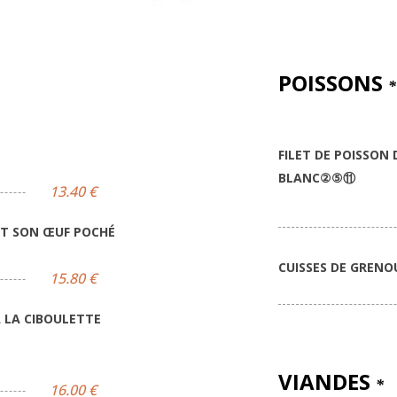
POISSONS
*
FILET DE POISSON
BLANC
②⑤⑪
13.40 €
ET SON ŒUF POCHÉ
CUISSES DE GRENO
15.80 €
 LA CIBOULETTE
VIANDES
*
16.00 €