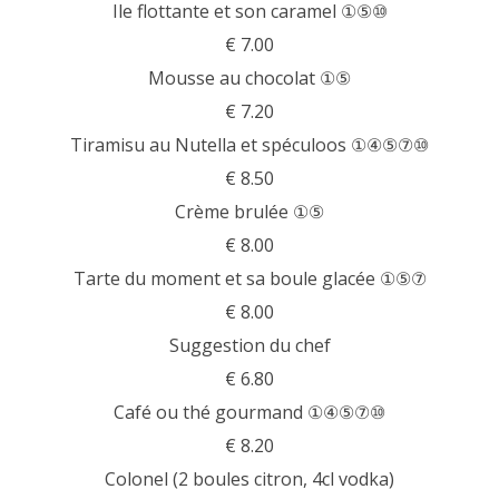
Ile flottante et son caramel ①⑤⑩
€ 7.00
Mousse au chocolat ①⑤
€ 7.20
Tiramisu au Nutella et spéculoos ①④⑤⑦⑩
€ 8.50
Crème brulée ①⑤
€ 8.00
Tarte du moment et sa boule glacée ①⑤⑦
€ 8.00
Suggestion du chef
€ 6.80
Café ou thé gourmand ①④⑤⑦⑩
€ 8.20
Colonel (2 boules citron, 4cl vodka)