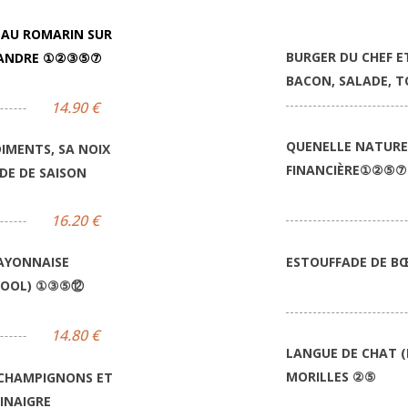
E AU ROMARIN SUR
BURGER DU CHEF ET
MANDRE
①
②
③⑤⑦
BACON, SALADE, 
14.90 €
QUENELLE NATURE 
IMENTS, SA NOIX
FINANCIÈRE
①②⑤
DE DE SAISON
16.20 €
AYONNAISE
ESTOUFFADE DE B
COOL)
①③⑤⑫
14.80 €
LANGUE DE CHAT (
MORILLES
②⑤
 CHAMPIGNONS ET
INAIGRE