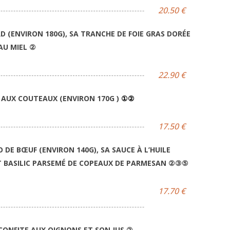
20.50 €
 (ENVIRON 180G), SA TRANCHE DE FOIE GRAS DORÉE
AU MIEL
②
22.90 €
 AUX COUTEAUX (ENVIRON 170G )
①②
17.50 €
 DE BŒUF (ENVIRON 140G), SA SAUCE À L’HUILE
ET BASILIC PARSEMÉ DE COPEAUX DE PARMESAN
②③⑤
17.70 €
CONFITE AUX OIGNONS ET SON JUS
②