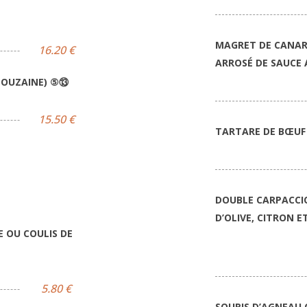
MAGRET DE CANARD
16.20 €
ARROSÉ DE SAUCE 
DOUZAINE) ⑤⑬
15.50 €
TARTARE DE BŒUF
DOUBLE CARPACCIO
D’OLIVE, CITRON 
 OU COULIS DE
5.80 €
SOURIS D’AGNEAU 